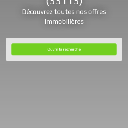
(33113)
Découvrez toutes nos offres
immobilières
Ouvrir la recherche
Type d'offre
Vente
Type de bien
Maison
Localisation
Saint-Symphorien (33113)
Budget max (€)